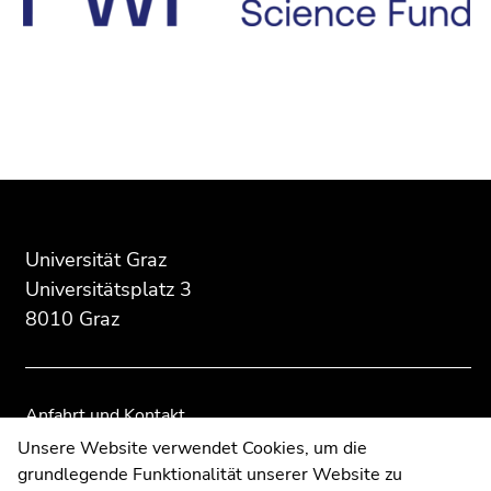
Beginn
Ende
Ende
des
dieses
dieses
Seitenbereichs:
Seitenbereichs.
Seitenbereichs.
Zusatzinformationen:
Zur
Zur
Übersicht
Übersicht
Universität Graz
der
der
Universitätsplatz 3
Seitenbereiche
Seitenbereiche
8010 Graz
Anfahrt und Kontakt
Kommunikation und Öffentlichkeitsarbeit
Unsere Website verwendet Cookies, um die
grundlegende Funktionalität unserer Website zu
Moodle