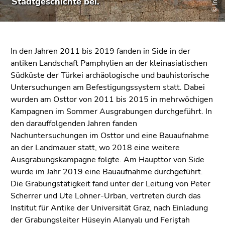
Stadtgeschichte bei.
bestätigen
Sie diesen
Link.
Beginn
Zum
In den Jahren 2011 bis 2019 fanden in Side in der
des
Inhalt
antiken Landschaft Pamphylien an der kleinasiatischen
Seitenbereichs:
(Zugriffstaste
Südküste der Türkei archäologische und bauhistorische
Seitenbereiche:
1)
Untersuchungen am Befestigungssystem statt. Dabei
Zur
wurden am Osttor von 2011 bis 2015 in mehrwöchigen
Positionsanzeige
Kampagnen im Sommer Ausgrabungen durchgeführt. In
(Zugriffstaste
den darauffolgenden Jahren fanden
2)
Nachuntersuchungen im Osttor und eine Bauaufnahme
Zur
an der Landmauer statt, wo 2018 eine weitere
Hauptnavigation
Ausgrabungskampagne folgte. Am Haupttor von Side
(Zugriffstaste
wurde im Jahr 2019 eine Bauaufnahme durchgeführt.
3)
Die Grabungstätigkeit fand unter der Leitung von Peter
Zur
Scherrer und Ute Lohner-Urban, vertreten durch das
Unternavigation
Institut für Antike der Universität Graz, nach Einladung
(Zugriffstaste
der Grabungsleiter Hüseyin Alanyalı und Feriştah