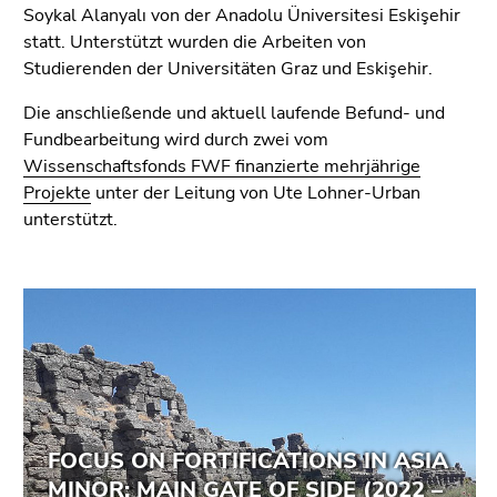
4)
Soykal Alanyalı von der Anadolu Üniversitesi Eskişehir
Zu
statt. Unterstützt wurden die Arbeiten von
den
Studierenden der Universitäten Graz und Eskişehir.
Zusatzinformationen
Die anschließende und aktuell laufende Befund- und
(Zugriffstaste
Fundbearbeitung wird durch zwei vom
5)
Wissenschaftsfonds FWF finanzierte mehrjährige
Zu
Projekte
unter der Leitung von Ute Lohner-Urban
den
unterstützt.
Seiteneinstellungen
(Benutzer/Sprache)
(Zugriffstaste
8)
Zur
Suche
(Zugriffstaste
9)
Ende
dieses