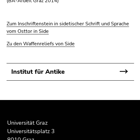
(BA-Arbeit Graz 2014)
Zum Inschriftenstein in sidetischer Schrift und Sprache
vom Osttor in Side
Zu den Waffenreliefs von Side
Institut für Antike
Beginn
Ende
Ende
des
dieses
dieses
Seitenbereichs:
Seitenbereichs.
Seitenbereichs.
Zusatzinformationen:
Zur
Zur
Universität Graz
Übersicht
Übersicht
Universitätsplatz 3
der
der
8010 Graz