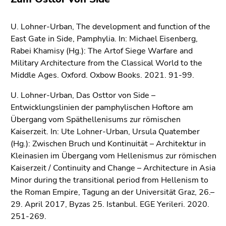
Seitenbereichs.
Zur
U. Lohner-Urban, The development and function of the
Übersicht
East Gate in Side, Pamphylia. In: Michael Eisenberg,
der
Rabei Khamisy (Hg.): The Artof Siege Warfare and
Seitenbereiche
Military Architecture from the Classical World to the
Middle Ages. Oxford. Oxbow Books. 2021. 91-99.
U. Lohner-Urban, Das Osttor von Side –
Entwicklungslinien der pamphylischen Hoftore am
Übergang vom Späthellenisums zur römischen
Kaiserzeit. In: Ute Lohner-Urban, Ursula Quatember
(Hg.): Zwischen Bruch und Kontinuität – Architektur in
Kleinasien im Übergang vom Hellenismus zur römischen
Kaiserzeit / Continuity and Change – Architecture in Asia
Minor during the transitional period from Hellenism to
the Roman Empire, Tagung an der Universität Graz, 26.–
29. April 2017, Byzas 25. Istanbul. EGE Yerileri. 2020.
251-269.