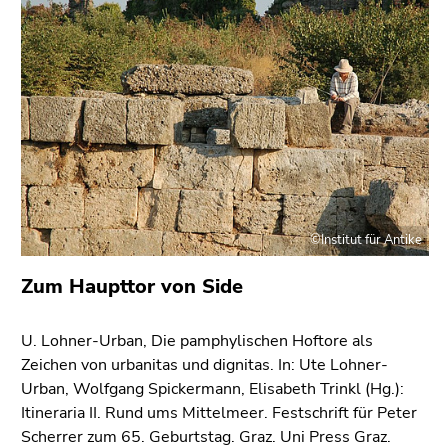
bestätigen
Sie diesen
Link.
Beginn
Zum
des
Inhalt
Seitenbereichs:
(Zugriffstaste
Seitenbereiche:
1)
Zur
Positionsanzeige
(Zugriffstaste
©Institut für Antike
2)
Zum Haupttor von Side
Zur
Hauptnavigation
(Zugriffstaste
U. Lohner-Urban, Die pamphylischen Hoftore als
3)
Zeichen von urbanitas und dignitas. In: Ute Lohner-
Zur
Urban, Wolfgang Spickermann, Elisabeth Trinkl (Hg.):
Unternavigation
Itineraria II. Rund ums Mittelmeer. Festschrift für Peter
(Zugriffstaste
Scherrer zum 65. Geburtstag. Graz. Uni Press Graz.