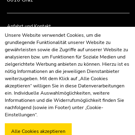
Seitenbereiche
Seitenbereiche
Anfahrt und Kontakt
Kommunikation und Öffentlichkeitsarbeit
Unsere Website verwendet Cookies, um die
grundlegende Funktionalität unserer Website zu
Moodle
gewährleisten sowie die Zugriffe auf unserer Website zu
UNIGRAZonline
analysieren bzw. um Funktionen für Soziale Medien und
Impressum
zielgerichtete Werbung anbieten zu können. Hierzu ist es
Datenschutzerklärung
nötig Informationen an die jeweiligen Dienstanbieter
Cookie-Einstellungen
weiterzugeben. Mit dem Klick auf „Alle Cookies
Barrierefreiheitserklärung
akzeptieren“ willigen Sie in diese Datenverarbeitungen
ein. Individuelle Auswahlmöglichkeiten, weitere
Informationen und die Widerrufsmöglichkeit finden Sie
nachfolgend (sowie im Footer) unter „Cookie-
Wetterstation
Uni Graz
Einstellungen“.
Alle Cookies akzeptieren