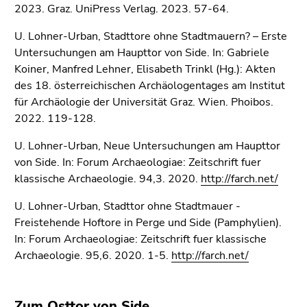
4)
2023. Graz. UniPress Verlag. 2023. 57-64.
Zu
U. Lohner-Urban, Stadttore ohne Stadtmauern? – Erste
den
Untersuchungen am Haupttor von Side. In: Gabriele
Zusatzinformationen
Koiner, Manfred Lehner, Elisabeth Trinkl (Hg.): Akten
(Zugriffstaste
des 18. österreichischen Archäologentages am Institut
5)
für Archäologie der Universität Graz. Wien. Phoibos.
Zu
2022. 119-128.
den
Seiteneinstellungen
U. Lohner-Urban, Neue Untersuchungen am Haupttor
(Benutzer/Sprache)
von Side. In: Forum Archaeologiae: Zeitschrift fuer
(Zugriffstaste
klassische Archaeologie. 94,3. 2020.
http://farch.net/
8)
Zur
U. Lohner-Urban, Stadttor ohne Stadtmauer -
Suche
Freistehende Hoftore in Perge und Side (Pamphylien).
(Zugriffstaste
In: Forum Archaeologiae: Zeitschrift fuer klassische
9)
Archaeologie. 95,6. 2020. 1-5.
http://farch.net/
Ende
dieses
Zum Osttor von Side